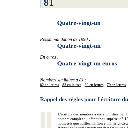
Quatre-vingt-un
Recommandation de 1990 :
Quatre-vingt-un
En euros :
Quatre-vingt-un euros
Nombres similaires à 81 :
82 en lettres
83 en lettres
80 en lettres
79 en lettres
Rappel des règles pour l'écriture 
L'écriture des nombres a été simplifiée par
nombre complexe, inférieur ou supérieur à 10
noms tels que millier, million et milliard. Ce
Rappel de la règle traditionnelle:
On utilise d