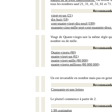
tous les nombres sauf 21, 31, 41, 51, 61 et 71.
Recommandat
vingt-et-un (21)
dix-huit (18)
cent-quatre-vingt-dix-neuf (199)
quarante-cinq-mille-sept-cent-quarante-deux
Vingt de Quatre-vingts suit la même règle que
nombre ou de mille.
Recommandat
Quatre-vingts (80)
quatre-vingt-un (81)
quatre-vingt-mille (80 000)
quatre-vingts millions (80 000 000)
Un est invariable en nombre mais pas en genr
Recommandat
Cinquante-et-une lettres
Le pluriel commence à partir de 2.
Recommandat
1,99 centimètre