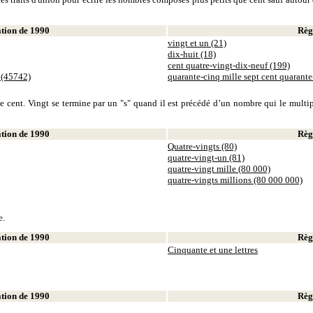
ion de 1990
Règl
vingt et un (21)
dix-huit (18)
cent quatre-vingt-dix-neuf (199)
 (45742)
quarante-cinq mille sept cent quarant
 cent. Vingt se termine par un "s" quand il est précédé d’un nombre qui le multiplie
ion de 1990
Règl
Quatre-vingts (80)
quatre-vingt-un (81)
quatre-vingt mille (80 000)
quatre-vingts millions (80 000 000)
e.
ion de 1990
Règl
Cinquante et une lettres
ion de 1990
Règl