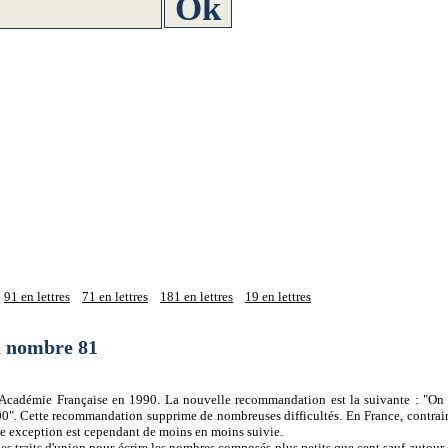
91 en lettres
71 en lettres
181 en lettres
19 en lettres
du nombre 81
 l'Académie Française en 1990. La nouvelle recommandation est la suivante : "On 
0". Cette recommandation supprime de nombreuses difficultés. En France, contrair
tte exception est cependant de moins en moins suivie.
es traits d'union pour écrire les nombres composés plus petits que cent sauf autour d