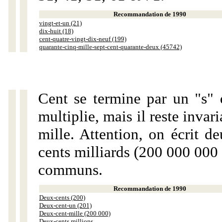
Recommandation de 1990
vingt-et-un (21)
dix-huit (18)
cent-quatre-vingt-dix-neuf (199)
quarante-cinq-mille-sept-cent-quarante-deux (45742)
Cent se termine par un "s" 
multiplie, mais il reste invar
mille. Attention, on écrit d
cents milliards (200 000 000 
communs.
Recommandation de 1990
Deux-cents (200)
Deux-cent-un (201)
Deux-cent-mille (200 000)
Deux-cents millions