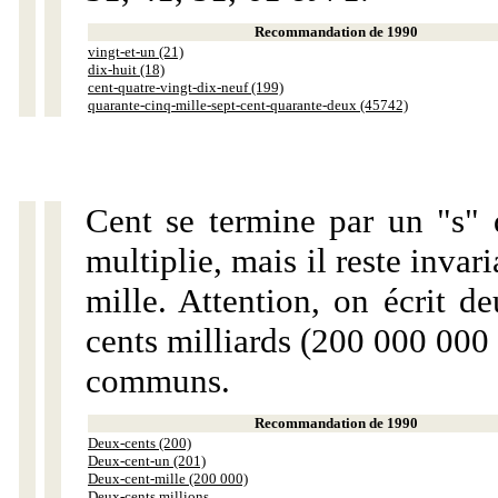
Recommandation de 1990
vingt-et-un (21)
dix-huit (18)
cent-quatre-vingt-dix-neuf (199)
quarante-cinq-mille-sept-cent-quarante-deux (45742)
Cent se termine par un "s" 
multiplie, mais il reste invar
mille. Attention, on écrit d
cents milliards (200 000 000 
communs.
Recommandation de 1990
Deux-cents (200)
Deux-cent-un (201)
Deux-cent-mille (200 000)
Deux-cents millions