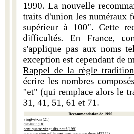
1990. La nouvelle recommand
traits d'union les numéraux 
supérieur à 100". Cette r
difficultés. En France, c
s'applique pas aux noms tels
exception est cependant de m
Rappel de la règle tradition
écrire les nombres composés
"et" (qui remplace alors le tr
31, 41, 51, 61 et 71.
Recommandation de 1990
vingt-et-un (21)
dix-huit (18)
cent-quatre-vingt-dix-neuf (199)
quarante-cinq-mille-sept-cent-quarante-deux (45742)