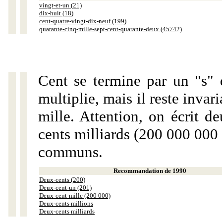
vingt-et-un (21)
dix-huit (18)
cent-quatre-vingt-dix-neuf (199)
quarante-cinq-mille-sept-cent-quarante-deux (45742)
Cent se termine par un "s" 
multiplie, mais il reste invar
mille. Attention, on écrit d
cents milliards (200 000 000 
communs.
Recommandation de 1990
Deux-cents (200)
Deux-cent-un (201)
Deux-cent-mille (200 000)
Deux-cents millions
Deux-cents milliards