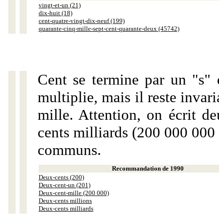
vingt-et-un (21)
dix-huit (18)
cent-quatre-vingt-dix-neuf (199)
quarante-cinq-mille-sept-cent-quarante-deux (45742)
Cent se termine par un "s" 
multiplie, mais il reste invar
mille. Attention, on écrit d
cents milliards (200 000 000 
communs.
Recommandation de 1990
Deux-cents (200)
Deux-cent-un (201)
Deux-cent-mille (200 000)
Deux-cents millions
Deux-cents milliards