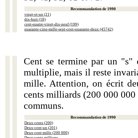
Recommandation de 1990
vingt-et-un (21)
dix-huit (18)
cent-quatre-vingt-dix-neuf (199)
quarante-cinq-mille-sept-cent-quarante-deux (45742)
Cent se termine par un "s" 
multiplie, mais il reste invar
mille. Attention, on écrit d
cents milliards (200 000 000 
communs.
Recommandation de 1990
Deux-cents (200)
Deux-cent-un (201)
Deux-cent-mille (200 000)
Deux-cents millions