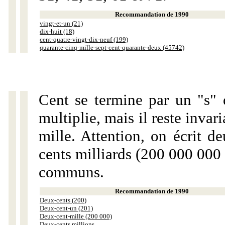
Recommandation de 1990
vingt-et-un (21)
dix-huit (18)
cent-quatre-vingt-dix-neuf (199)
quarante-cinq-mille-sept-cent-quarante-deux (45742)
Cent se termine par un "s" 
multiplie, mais il reste invar
mille. Attention, on écrit d
cents milliards (200 000 000 
communs.
Recommandation de 1990
Deux-cents (200)
Deux-cent-un (201)
Deux-cent-mille (200 000)
Deux-cents millions