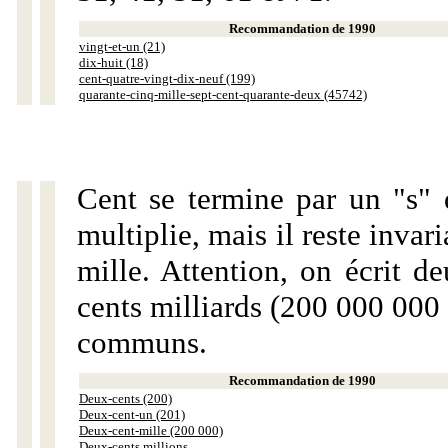
Recommandation de 1990
vingt-et-un (21)
dix-huit (18)
cent-quatre-vingt-dix-neuf (199)
quarante-cinq-mille-sept-cent-quarante-deux (45742)
Cent se termine par un "s" 
multiplie, mais il reste invar
mille. Attention, on écrit d
cents milliards (200 000 000 
communs.
Recommandation de 1990
Deux-cents (200)
Deux-cent-un (201)
Deux-cent-mille (200 000)
Deux-cents millions